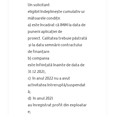
Un solicitant
eligibil
îndeplinește
cumulativ
ur
mătoarele
condiții
:
a) este
încadrat
că
IMM
la
data
de
punerii
aplicației
de
proiect.
Calitatea
trebuie
păstrată
și la
data
semnării
contractului
de
finanțare
.
b) compania
este
înființată
înainte
de
data
de
31.12.2021;
c)
în
anul 2022 nu a avut
activitatea
întreruptă
/
suspendat
ă
;
d)
în
anul 2021
au
înregistrat
profit
din
exploatar
e;