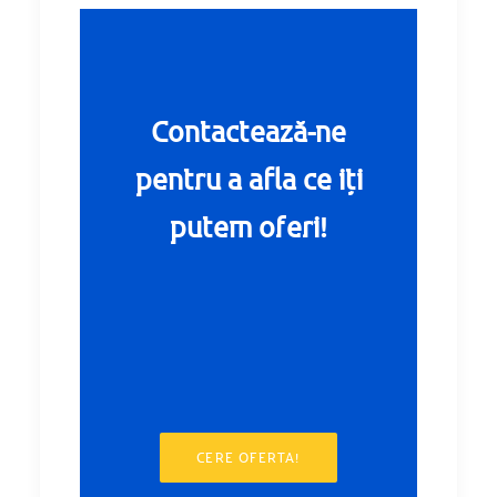
Contactează-ne
pentru a afla ce iți
putem oferi!
CERE OFERTA!