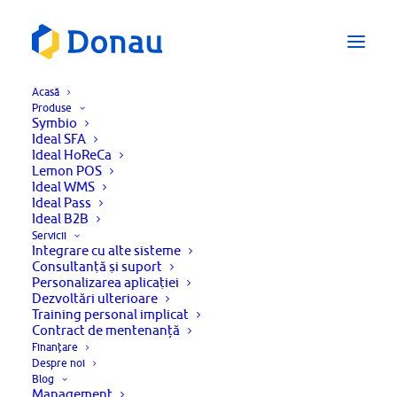
Acasă
Produse
Symbio
Ideal SFA
Ideal HoReCa
Lemon POS
Ideal WMS
Ideal Pass
Ideal B2B
Servicii
Integrare cu alte sisteme
Consultanţă şi suport
Natalia Constantin
Personalizarea aplicaţiei
Dezvoltări ulterioare
Training personal implicat
Contract de mentenanță
Finanțare
Despre noi
Blog
Management