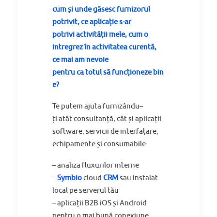
cum
și
unde
găsesc
furnizorul
potrivit, ce
aplicație
s-ar
potrivi
activității
mele, cum o
intregrez
în
activitatea
curentă
,
ce
mai
am nevoie
pentru
ca
totul
să
funcționeze
bin
e?
Te
putem
ajuta
furnizându
–
ți
atât
consultanță
,
cât
și
aplicații
software, servicii de
interfațare
,
echipamente
și
consumabile:
–
analiza
fluxurilor interne
–
Symbio
cloud
CRM
sau
instalat
local pe serverul
tău
–
aplicații
B2B iOS
și
Android
pentru o
mai
bună
conexiune