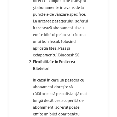
direct din mijlocul de transport
și abonamente în avans de la
punctele de vânzare specifice.
La urcarea pasagerului, șoferul
îi scanează abonamentul sau
emite biletul pe loc sub forma
unui bon fiscal, folosind
aplicația Ideal Pass și
echipamentul Bluecash 50.
Flexibilitate în Emiterea
Biletelor:
În cazul în care un pasager cu
abonament dorește să
călătorească pe o distanță mai
lungă decât cea acoperită de
abonament, șoferul poate
emite un bilet doar pentru