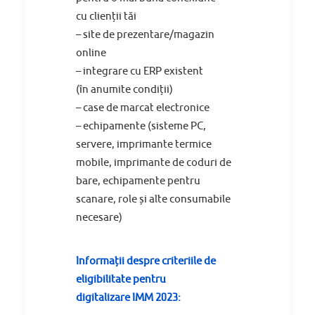
cu
clienții
tăi
–
site
de prezentare/magazin
online
–
integrare
cu ERP existent
(
în
anumite
condiții
)
–
case
de marcat electronice
– echipamente (
sisteme
PC,
servere, imprimante termice
mobile, imprimante de coduri de
bare, echipamente pentru
scanare, role
și
alte consumabile
necesare)
Informații
despre criteriile de
eligibilitate pentru
digitalizare
IMM
2023: