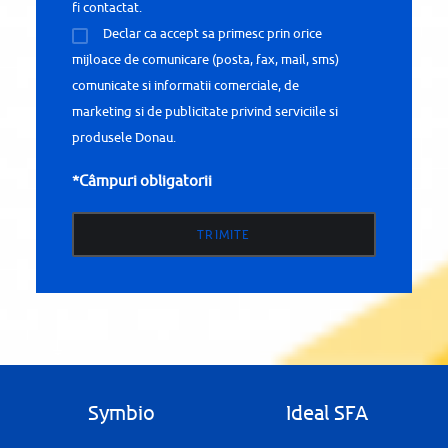
fi contactat.
Declar ca accept sa primesc prin orice
mijloace de comunicare (posta, fax, mail, sms)
comunicate si informatii comerciale, de
marketing si de publicitate privind serviciile si
produsele Donau.
*Câmpuri obligatorii
Symbio
Ideal SFA