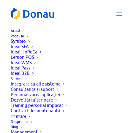
Acasă
Produse
Symbio
Ideal SFA
Ideal HoReCa
Lemon POS
Ești interesat de Ideal SFA?
Ideal WMS
Ideal Pass
Ideal B2B
Servicii
CERE O OFERTĂ
Integrare cu alte sisteme
Consultanţă şi suport
CERE UN DEMO
Personalizarea aplicaţiei
Dezvoltări ulterioare
Training personal implicat
Contract de mentenanță
Finanțare
Nume *
Despre noi
Blog
Management